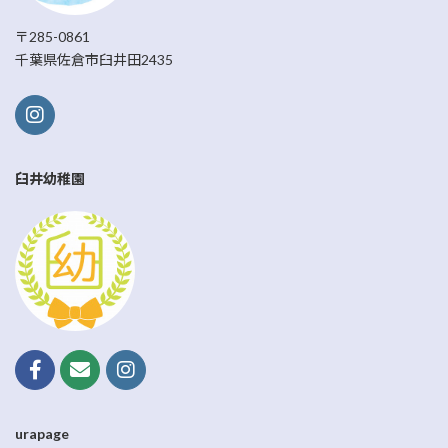
〒285-0861
千葉県佐倉市臼井田2435
臼井幼稚園
urapage