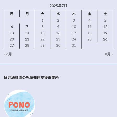
2025年7月
日
月
火
水
木
金
土
1
2
3
4
5
6
7
8
9
10
11
12
13
14
15
16
17
18
19
20
21
22
23
24
25
26
27
28
29
30
31
« 6月
8月 »
臼井幼稚園の児童発達支援事業所