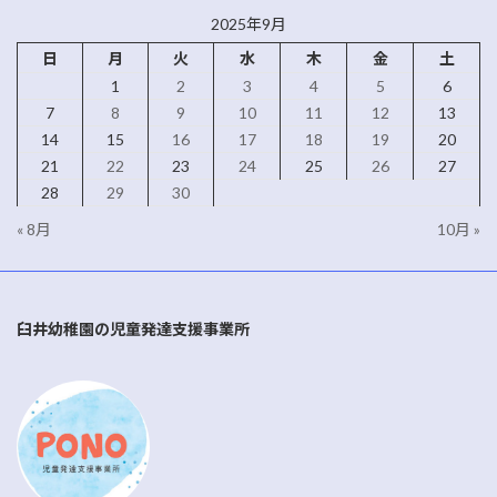
2025年9月
日
月
火
水
木
金
土
1
2
3
4
5
6
7
8
9
10
11
12
13
14
15
16
17
18
19
20
21
22
23
24
25
26
27
28
29
30
« 8月
10月 »
臼井幼稚園の児童発達支援事業所