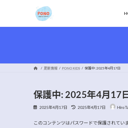
コ
ナ
ン
ビ
H
テ
ゲ
ン
ー
ツ
シ
へ
ョ
ス
ン
キ
に
ッ
移
プ
動
更新情報
PONO KIDS
保護中: 2025年4月17日
保護中: 2025年4月17
最
2025年4月17日
2025年4月17日
HiroT
終
更
このコンテンツはパスワードで保護されてい
新