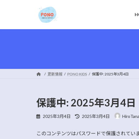
コ
ナ
ン
ビ
H
テ
ゲ
ン
ー
ツ
シ
へ
ョ
ス
ン
キ
に
ッ
移
プ
動
更新情報
PONO KIDS
保護中: 2025年3月4日
保護中: 2025年3月4日
最
2025年3月4日
2025年3月4日
HiroTan
終
更
このコンテンツはパスワードで保護されてい
新