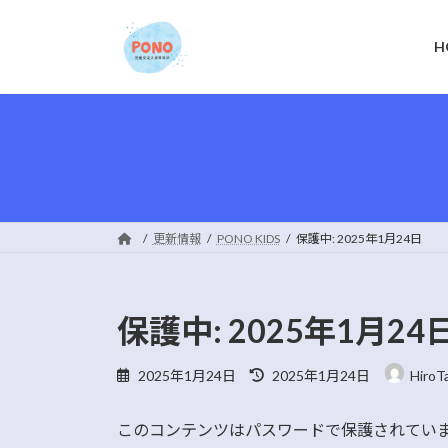
コ
ナ
ン
ビ
H
テ
ゲ
ン
ー
ツ
シ
へ
ョ
ス
ン
キ
に
ッ
移
プ
動
更新情報
PONO KIDS
保護中: 2025年1月24日
保護中: 2025年1月24
最
2025年1月24日
2025年1月24日
HiroT
終
更
このコンテンツはパスワードで保護されてい
新